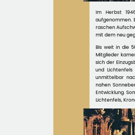
Im Herbst 1946
aufgenommen. Be
raschen Aufschw
mit dem neu geg
Bis weit in die
Mitglieder kamen
sich der Einzugs
und Lichtenfel
unmittelbar na
nahen Sonneberg
Entwicklung. Som
Lichtenfels, Kro