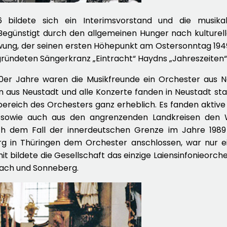
 bildete sich ein Interimsvorstand und die musikal
günstigt durch den allgemeinen Hunger nach kulturel
ung, der seinen ersten Höhepunkt am Ostersonntag 19
ründeten Sängerkranz „Eintracht“ Haydns „Jahreszeiten“
 50er Jahre waren die Musikfreunde ein Orchester aus N
 aus Neustadt und alle Konzerte fanden in Neustadt stat
bereich des Orchesters ganz erheblich. Es fanden aktive
s sowie auch aus den angrenzenden Landkreisen den 
ch dem Fall der innerdeutschen Grenze im Jahre 198
 in Thüringen dem Orchester anschlossen, war nur ei
it bildete die Gesellschaft das einzige Laiensinfonieorch
nach und Sonneberg.